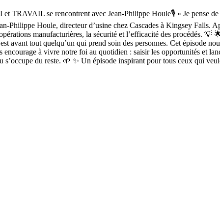
 et TRAVAIL se rencontrent avec Jean-Philippe Houle🎙️ « Je pense de m
an-Philippe Houle, directeur d’usine chez Cascades à Kingsey Falls. Après
 opérations manufacturières, la sécurité et l’efficacité des procédés. 💡
, c’est avant tout quelqu’un qui prend soin des personnes. Cet épisode no
s encourage à vivre notre foi au quotidien : saisir les opportunités et l
’occupe du reste. 🌱 ✨ Un épisode inspirant pour tous ceux qui veulent 
!