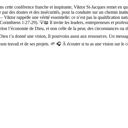
ns cette conférence franche et inspirante, Viktor St-Jacques remet en ques
 par des doutes et des insécurités, pour la conduire sur un chemin inatt
 Viktor rappelle une vérité essentielle: ce n’est pas la qualification na
inthiens 1:27-29). 💡📖 Il invite les leaders, entrepreneurs et professio
selon l’économie de Dieu, et non celle de la peur, des circonstances ou 
 Dieu t’a donné une vision, Il pourvoira aussi aux ressources. Un mess
on travail et de ses projets. 🌱 🎧 À écouter si tu as une vision sur le c